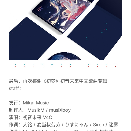
最后，再次感谢《初梦》初音未来中文歌曲专辑
staff：
发行：Mikai Music
制作人：MusikM / musiXboy
演唱：初音未来 V4C
作词：大铭 / 麦当叔劳劳 / りすにゃん / Siren / 迷雾