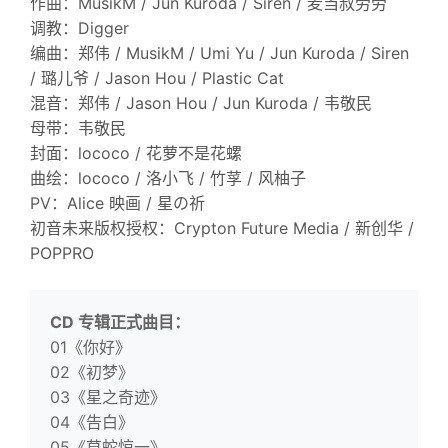
作曲：MusikM / Jun Kuroda / Siren / 麦当叔劳劳
调教：Digger
编曲：郑伟 / MusikM / Umi Yu / Jun Kuroda / Siren
/ 璐儿爷 / Jason Hou / Plastic Cat
混音：郑伟 / Jason Hou / Jun Kuroda / 韦敬民
母带：韦敬民
封面：lococo / 花萝不是花螺
曲绘：lococo / 洛小飞 / 竹莩 / 风柚子
PV：Alice 映画 / 星の祈
初音未来版权授权：Crypton Future Media / 新创华 /
POPPRO
CD 专辑正式曲目：
01《你好》
02《初梦》
03《星之奇迹》
04《告白》
05《草蛇惊一》