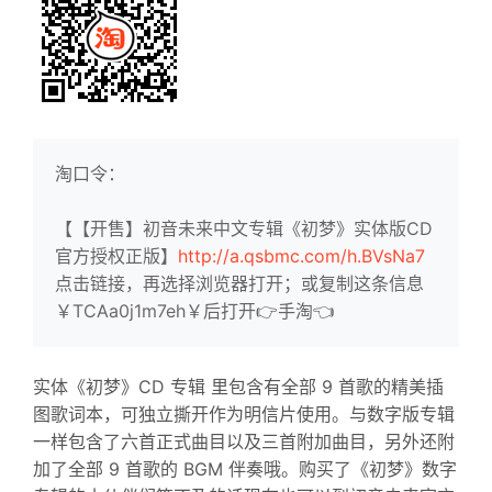
淘口令：
【【开售】初音未来中文专辑《初梦》实体版CD
官方授权正版】
http://a.qsbmc.com/h.BVsNa7
点击链接，再选择浏览器打开；或复制这条信息
￥TCAa0j1m7eh￥后打开👉手淘👈
实体《初梦》CD 专辑 里包含有全部 9 首歌的精美插
图歌词本，可独立撕开作为明信片使用。与数字版专辑
一样包含了六首正式曲目以及三首附加曲目，另外还附
加了全部 9 首歌的 BGM 伴奏哦。购买了《初梦》数字