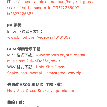
iTunes：
itunes.apple.com/album/holy-s-t-grass-
snake-feat-hatsune-miku/1327225599?
i=1327225886
PV 视频：
Bilibili（独家首发）：
www.bilibili.com/video/av16161652
BGM 伴奏音乐下载：
MP3 格式下载：
www.poppro.cn/html/detail-
music.html?id=NDc5&type=3
WAV 格式下载：
Holy-Shit-Grass-
Snake(Instrumental-Unmastered).wav.zip
未调教 VSQX 和 MIDI 主唱下载：
Holy-Shit-Grass-Snake-vsqx-midi.rar
曲绘下载：