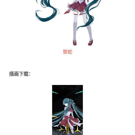
草蛇
插画下载：