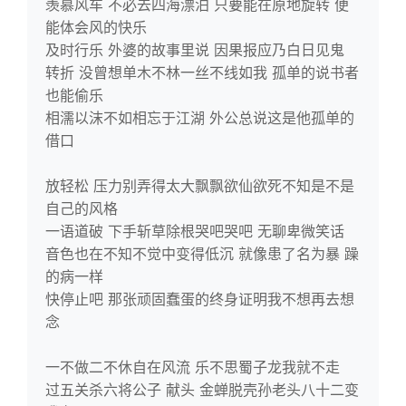
羡慕风车 不必去四海漂泊 只要能在原地旋转 便
能体会风的快乐
及时行乐 外婆的故事里说 因果报应乃白日见鬼
转折 没曾想单木不林一丝不线如我 孤单的说书者
也能偷乐
相濡以沫不如相忘于江湖 外公总说这是他孤单的
借口
放轻松 压力别弄得太大飘飘欲仙欲死不知是不是
自己的风格
一语道破 下手斩草除根哭吧哭吧 无聊卑微笑话
音色也在不知不觉中变得低沉 就像患了名为暴 躁
的病一样
快停止吧 那张顽固蠢蛋的终身证明我不想再去想
念
一不做二不休自在风流 乐不思蜀子龙我就不走
过五关杀六将公子 献头 金蝉脱壳孙老头八十二变