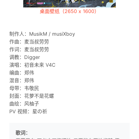
桌面壁纸（2650 x 1600）
制作人：MusikM / musiXboy
作曲：麦当叔劳劳
作词：麦当叔劳劳
调教：Digger
演唱：初音未来 V4C
编曲：郑伟
混音：郑伟
母带：韦敬民
封面：花萝不是花螺
曲绘：风柚子
PV 视频：星の祈
歌词：