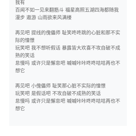
我有
百闻不如一见来翻筋斗 福星高照五湖四海都随我
漫步 遨游 山雨欲来风满楼
再见吧 提线的傀儡师 耻笑咚咚跳的心脏和那不实
际的憧憬
玩笑吧 我不想听假话 暴露皆大欢喜不攻自破不成
熟的笑话
怠慢吗 或许只是懈怠吧 嘁嘁咔咔咚咚咭咭再也不
想它
再见吧 小傀儡师 耻笑那心脏不实际的憧憬
玩笑吧 是假话吧 不攻自破不成熟的笑话
怠慢吗 或许只是懈怠吧 嘁嘁咔咔咚咚咭咭再也不
想它