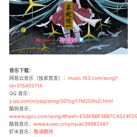
音乐下载：
网易云音乐（独家首发）：
music.163.com/song?
id=515455714
QQ 音乐：
y.qq.com/n/yqq/song/001cgY7M2G9s2l.html
酷狗音乐：
www.kugou.com/song/#hash=E56FBBF3BB7C4324FD9
酷我音乐：
www.kuwo.cn/yinyue/39982487
虾米音乐：
敬请期待