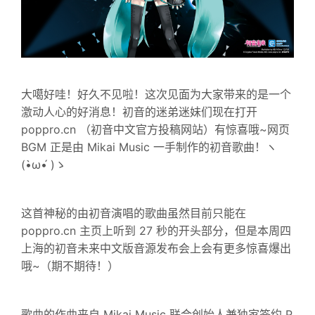
大噶好哇！好久不见啦！这次见面为大家带来的是一个
激动人心的好消息！初音的迷弟迷妹们现在打开
poppro.cn （初音中文官方投稿网站）有惊喜哦~网页
BGM 正是由 Mikai Music 一手制作的初音歌曲！ヽ
(•̀ω•́ )ゝ
这首神秘的由初音演唱的歌曲虽然目前只能在
poppro.cn 主页上听到 27 秒的开头部分，但是本周四
上海的初音未来中文版音源发布会上会有更多惊喜爆出
哦~（期不期待！）
歌曲的作曲来自 Mikai Music 联合创始人兼独家签约 P