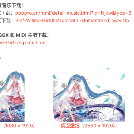
伴奏音乐下载：
式下载：
poppro.cn/html/detail-music.html?id=Njkw&type=3
式下载：
Self-Willed-Girl(Instrumental-Unmastered).wav.zip
SQX 和 MIDI 主唱下载：
ed-Girl-vsqx-midi.rar
：
1080 x 1920）
桌面壁纸（2550 x 1920）