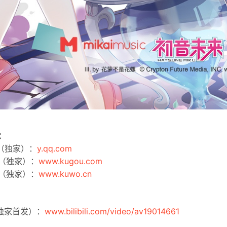
：
乐（独家）：
y.qq.com
（独家）：
www.kugou.com
（独家）：
www.kuwo.cn
：
li（独家首发）：
www.bilibili.com/video/av19014661