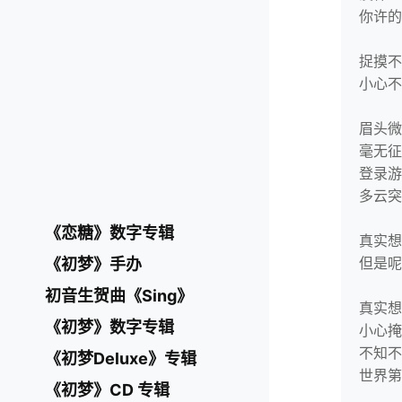
你许的
捉摸不
小心不
眉头微
毫无征
登录游
多云突
《恋糖》数字专辑
真实想
但是呢，
《初梦》手办
初音生贺曲《Sing》
真实想
《初梦》数字专辑
小心掩
不知不
《初梦Deluxe》专辑
世界第
《初梦》CD 专辑