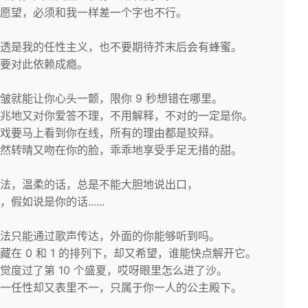
愿望，必须和我一样差一个字也不行。
透是我的任性主义，也不要期待芥末后会有蜂蜜。
要对此依赖成瘾。
皱就能让你心头一颤，限你 9 秒想错在哪里。
兆地又对你爱答不理，不用解释，不对的一定是你。
戏要马上看到你在线，所有的理由都是狡辩。
然转晴又吻在你的脸，乖乖地享受手足无措的甜。
法，温柔的话，总是不能大胆地说出口，
假如说是你的话......
法只能通过歌声传达，外面的你能够听到吗。
藏在 0 和 1 的排列下，却又希望，谁能快点解开它。
觉度过了第 10 个盛夏，哎呀眼里怎么进了沙。
一任性却又表里不一，只属于你一人的公主殿下。