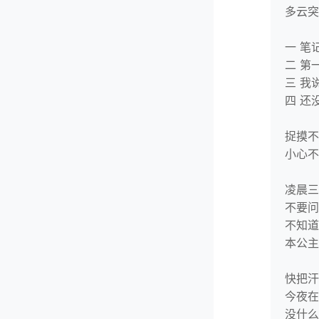
多云突
一 笔
二 第
三 我
四 还
捉摸不
小心不
凌晨三
不要问
不知道
本公主
快把汗
今夜在
没什么