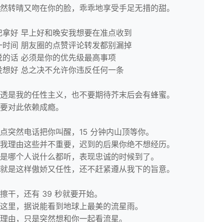
然转晴又吻在你的脸，乖乖地享受手足无措的甜。
记拿好 早上好和晚安我想要在准点收到
一时间 朋友圈的点赞评论转发都别漏掉
说的话 必须是你的优先级最高事项
没想好 总之决不允许你违反任何一条
透是我的任性主义，也不要期待芥末后会有蜂蜜。
要对此依赖成瘾。
点突然电话把你叫醒，15 分钟内山顶等你。
我理由这些并不重要，迟到的后果你绝不想经历。
是哪个人说什么都听，表现忠诚的时候到了。
就是这样傲娇又任性，还不赶紧遵从我下的旨意。
擦干，还有 39 秒就要开始。
这里，据说能看到地球上最美的流星雨。
理由，只是突然想和你一起看流星。