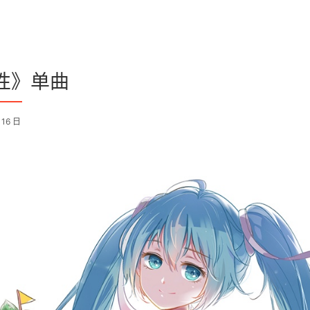
性》单曲
 16 日